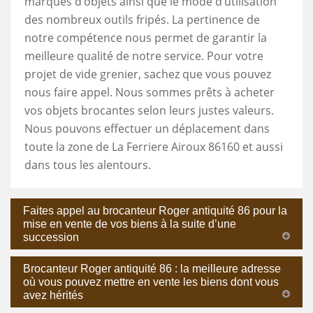
marques d’objets ainsi que le mode d’utilisation
des nombreux outils fripés. La pertinence de
notre compétence nous permet de garantir la
meilleure qualité de notre service. Pour votre
projet de vide grenier, sachez que vous pouvez
nous faire appel. Nous sommes prêts à acheter
vos objets brocantes selon leurs justes valeurs.
Nous pouvons effectuer un déplacement dans
toute la zone de La Ferriere Airoux 86160 et aussi
dans tous les alentours.
Faites appel au brocanteur Roger antiquité 86 pour la
mise en vente de vos biens à la suite d’une
succession
Brocanteur Roger antiquité 86 : la meilleure adresse
où vous pouvez mettre en vente les biens dont vous
avez hérités