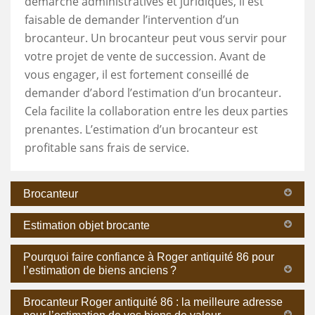
démarche administratives et juridiques, il est
faisable de demander l’intervention d’un
brocanteur. Un brocanteur peut vous servir pour
votre projet de vente de succession. Avant de
vous engager, il est fortement conseillé de
demander d’abord l’estimation d’un brocanteur.
Cela facilite la collaboration entre les deux parties
prenantes. L’estimation d’un brocanteur est
profitable sans frais de service.
Brocanteur
Estimation objet brocante
Pourquoi faire confiance à Roger antiquité 86 pour
l’estimation de biens anciens ?
Brocanteur Roger antiquité 86 : la meilleure adresse