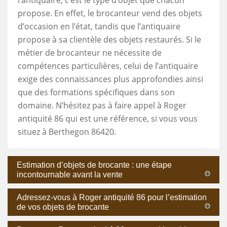
propose. En effet, le brocanteur vend des objets
d’occasion en l’état, tandis que l’antiquaire
propose à sa clientèle des objets restaurés. Si le
métier de brocanteur ne nécessite de
compétences particulières, celui de l’antiquaire
exige des connaissances plus approfondies ainsi
que des formations spécifiques dans son
domaine. N’hésitez pas à faire appel à Roger
antiquité 86 qui est une référence, si vous vous
situez à Berthegon 86420.
Estimation d’objets de brocante : une étape
incontournable avant la vente
Adressez-vous à Roger antiquité 86 pour l’estimation
de vos objets de brocante