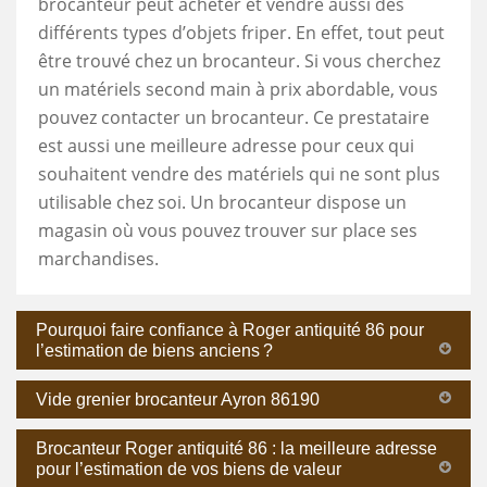
brocanteur peut acheter et vendre aussi des
différents types d’objets friper. En effet, tout peut
être trouvé chez un brocanteur. Si vous cherchez
un matériels second main à prix abordable, vous
pouvez contacter un brocanteur. Ce prestataire
est aussi une meilleure adresse pour ceux qui
souhaitent vendre des matériels qui ne sont plus
utilisable chez soi. Un brocanteur dispose un
magasin où vous pouvez trouver sur place ses
marchandises.
Pourquoi faire confiance à Roger antiquité 86 pour
l’estimation de biens anciens ?
Vide grenier brocanteur Ayron 86190
Brocanteur Roger antiquité 86 : la meilleure adresse
pour l’estimation de vos biens de valeur