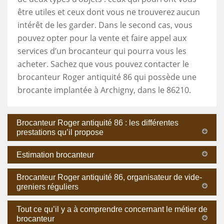
être utiles et ceux dont vous ne trouverez aucun
intérêt de les garder. Dans le second cas, vous
pouvez opter pour la vente et faire appel aux
services d’un brocanteur qui pourra vous les
acheter. Sachez que vous pouvez contacter le
brocanteur Roger antiquité 86 qui possède une
brocante implantée à Archigny, dans le 86210.
Brocanteur Roger antiquité 86 : les différentes
prestations qu’il propose
Estimation brocanteur
Brocanteur Roger antiquité 86, organisateur de vide-
greniers réguliers
Tout ce qu’il y a à comprendre concernant le métier de
brocanteur