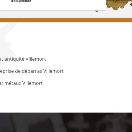
indisponible
t antiquité Villemort
eprise de débarras Villemort
t métaux Villemort