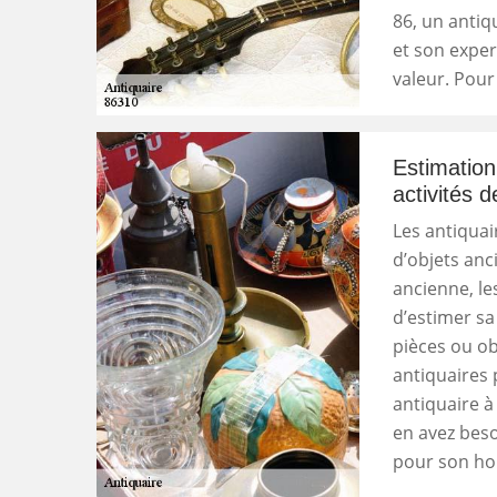
86, un antiq
et son expert
valeur. Pour
Estimation
activités d
Les antiqua
d’objets anc
ancienne, le
d’estimer sa
pièces ou ob
antiquaires 
antiquaire à
en avez beso
pour son ho