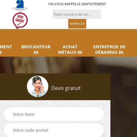
ON VOUS RAPPELLE GRATUITEMENT
UMENT
BROCANTEUR
ACHAT
ENTREPRISE DE
6
86
MÉTAUX 86
DÉBARRAS 86
Devis gratuit
Rachat instrument
Brocanteur 86
86
musique 86