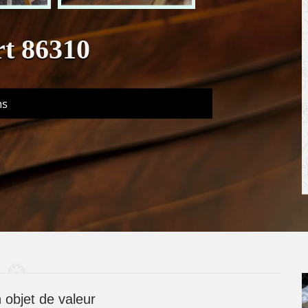
rt 86310
ns
 objet de valeur