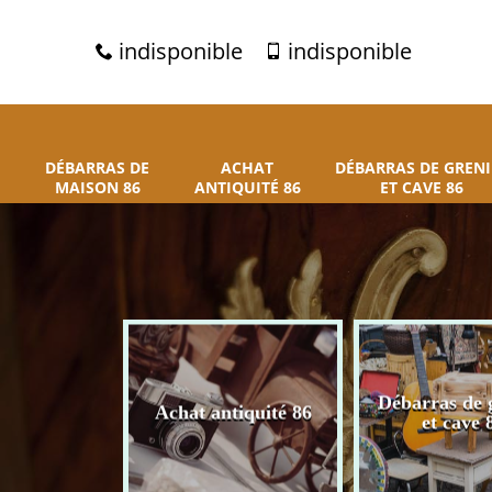
indisponible
indisponible
DÉBARRAS DE
ACHAT
DÉBARRAS DE GRENI
MAISON 86
ANTIQUITÉ 86
ET CAVE 86
 de maison
Débarras de 
Achat antiquité 86
86
et cave 