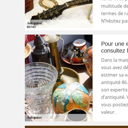
multitude de
termes de rap
N’hésitez pas
Pour une e
consultez 
Dans la mais
vous avez dé
estimer sa v
antiquité 86
son expertis
d’antiquité. 
vous postiez 
valeur.