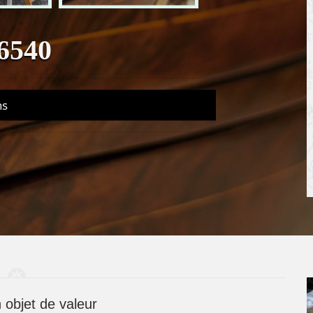
6540
ns
 objet de valeur