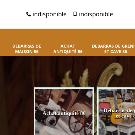
indisponible
indisponible
DÉBARRAS DE
ACHAT
DÉBARRAS DE GRENI
MAISON 86
ANTIQUITÉ 86
ET CAVE 86
 de maison
Débarras de 
Achat antiquité 86
86
et cave 