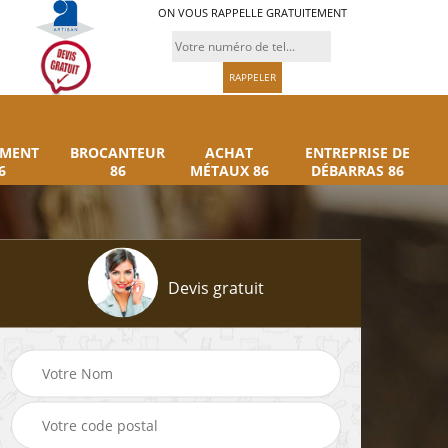
ON VOUS RAPPELLE GRATUITEMENT
UMENT
BROCANTEUR
ACHAT
ENTREPRISE DE
6
86
MÉTAUX 86
DÉBARRAS 86
Devis gratuit
Rachat instrument
Brocanteur 86
86
musique 86