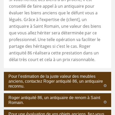
conseillé de faire appel à un antiquaire pour
évaluer les biens anciens que le défunt vous a
légués. Grâce à l’expertise de {client], un
antiquaire à Saint Romain, une valeur des biens
que vous allez hériter sera déterminée par ce
professionnel. Une telle opération va faciliter le
partage des héritages si c’est le cas. Roger
antiquité 86 réalisera cette prestation dans un
délai très court et cela à un prix raisonnable.
Pour l’estimation de la juste valeur des meubles
anciens, contactez Roger antiquité 86, un antiquaire
reconnu.
Roger antiquité 86, un antiquaire de renom à Saint
Romain.
Pour une évaluation de vos objets anciens, fiez-vous