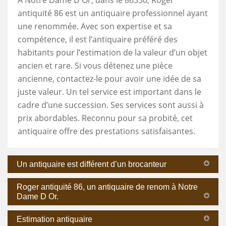
antiquité 86 est un antiquaire professionnel ayant
une renommée. Avec son expertise et sa
compétence, il est l’antiquaire préféré des
habitants pour l’estimation de la valeur d’un objet
ancien et rare. Si vous détenez une pièce
ancienne, contactez-le pour avoir une idée de sa
juste valeur. Un tel service est important dans le
cadre d’une succession. Ses services sont aussi à
prix abordables. Reconnu pour sa probité, cet
antiquaire offre des prestations satisfaisantes.
Un antiquaire est différent d’un brocanteur
Roger antiquité 86, un antiquaire de renom à Notre
Dame D Or.
Estimation antiquaire