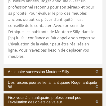
plusieurs années, Roger antiquité 86 est un
professionnel reconnu pour son sérieux et pour
sa probité. Pour évaluer le prix des meubles
anciens ou autres pièces d’antiquité, il est
conseillé de le contacter. Avec son sens de
l’éthique, les habitants de Mouterre Silly, dans le
[cp} lui fait confiance et fait appel à son expertise.
L’évaluation de la valeur peut être réalisée en
ligne. Vous n’avez pas besoin de déplacer vos
meubles.
Antiquaire succession Mouterre Silly
Des raisons pour se fier à l’antiquaire Roger antiquité
86
Fiez-vous à un antiquaire professionnel pour
l’évaluation des objets de valeur.