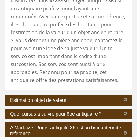
À Martaize, dans le 86330, Roger antiquité 86 est
un antiquaire professionnel ayant une
renommée. Avec son expertise et sa compétence,
il est l’antiquaire préféré des habitants pour
l’estimation de la valeur d’un objet ancien et rare.
Si vous détenez une pièce ancienne, contactez-le
pour avoir une idée de sa juste valeur. Un tel
service est important dans le cadre d’une
succession. Ses services sont aussi à prix
abordables. Reconnu pour sa probité, cet
antiquaire offre des prestations satisfaisantes.
Estimation objet de valeur
Quel cursus à suivre pour être antiquaire ?
A Martaize, Roger antiquité 86 est un brocanteur de
référence