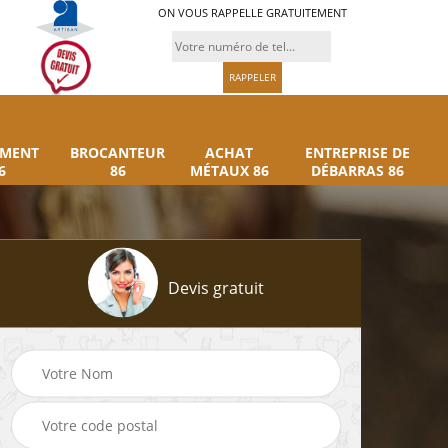
ON VOUS RAPPELLE GRATUITEMENT
UMENT
BROCANTEUR
ACHAT
ENTREPRISE DE
6
86
MÉTAUX 86
DÉBARRAS 86
Devis gratuit
Rachat instrument
Brocanteur 86
86
musique 86