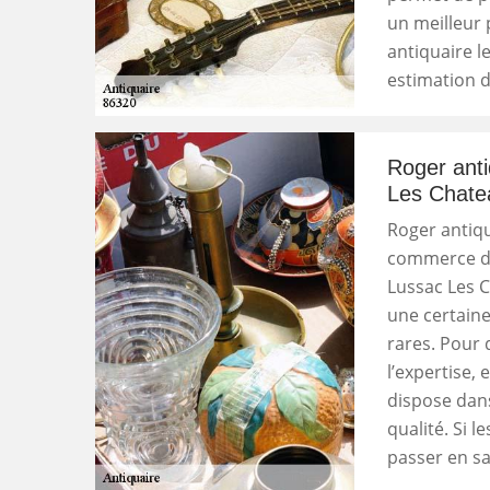
un meilleur p
antiquaire l
estimation d
Roger anti
Les Chate
Roger antiqu
commerce des
Lussac Les C
une certaine
rares. Pour 
l’expertise, e
dispose dans
qualité. Si 
passer en sa