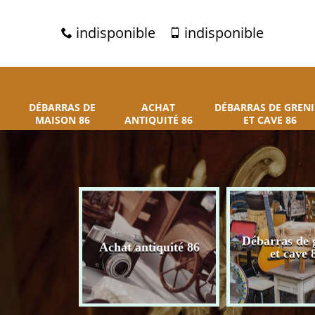
indisponible
indisponible
DÉBARRAS DE
ACHAT
DÉBARRAS DE GRENI
MAISON 86
ANTIQUITÉ 86
ET CAVE 86
 de maison
Débarras de 
Achat antiquité 86
86
et cave 