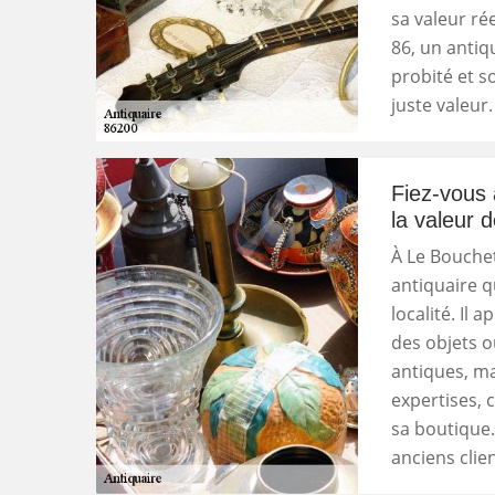
sa valeur rée
86, un antiq
probité et so
juste valeur
Fiez-vous 
la valeur 
À Le Bouchet
antiquaire q
localité. Il 
des objets o
antiques, ma
expertises, 
sa boutique.
anciens cli