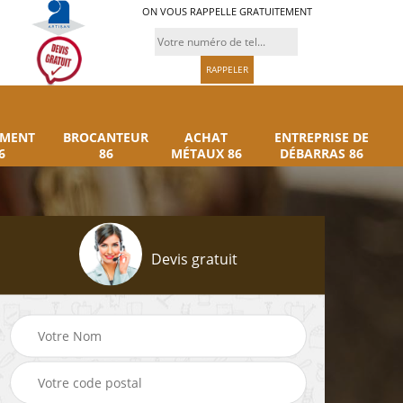
ON VOUS RAPPELLE GRATUITEMENT
UMENT
BROCANTEUR
ACHAT
ENTREPRISE DE
6
86
MÉTAUX 86
DÉBARRAS 86
Devis gratuit
Rachat instrument
Brocanteur 86
86
musique 86