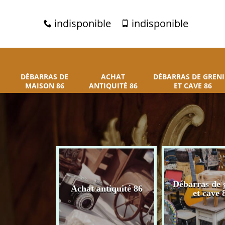
indisponible
indisponible
DÉBARRAS DE
ACHAT
DÉBARRAS DE GRENI
MAISON 86
ANTIQUITÉ 86
ET CAVE 86
 de maison
Débarras de 
Achat antiquité 86
86
et cave 