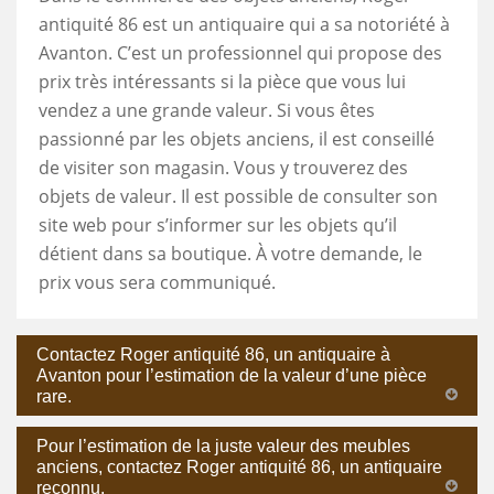
antiquité 86 est un antiquaire qui a sa notoriété à
Avanton. C’est un professionnel qui propose des
prix très intéressants si la pièce que vous lui
vendez a une grande valeur. Si vous êtes
passionné par les objets anciens, il est conseillé
de visiter son magasin. Vous y trouverez des
objets de valeur. Il est possible de consulter son
site web pour s’informer sur les objets qu’il
détient dans sa boutique. À votre demande, le
prix vous sera communiqué.
Contactez Roger antiquité 86, un antiquaire à
Avanton pour l’estimation de la valeur d’une pièce
rare.
Pour l’estimation de la juste valeur des meubles
anciens, contactez Roger antiquité 86, un antiquaire
reconnu.