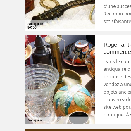
d’une succes
Reconnu pour
satisfaisante
Roger anti
commerce d
Dans le comm
antiquaire q
propose des 
vendez a une
objets ancien
trouverez de
site web pou
boutique. À