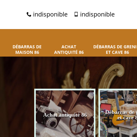
indisponible
indisponible
DÉBARRAS DE
ACHAT
DÉBARRAS DE GRENI
MAISON 86
ANTIQUITÉ 86
ET CAVE 86
 de maison
Débarras de 
Achat antiquité 86
86
et cave 